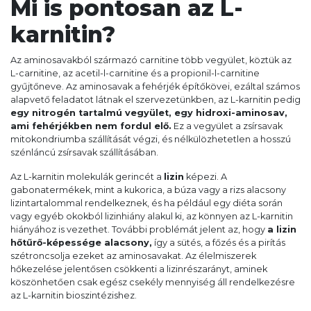
Mi is pontosan az L-
karnitin?
Az aminosavakból származó carnitine több vegyület, köztük az
L-carnitine, az acetil-l-carnitine és a propionil-l-carnitine
gyűjtőneve. Az aminosavak a fehérjék építőkövei, ezáltal számos
alapvető feladatot látnak el szervezetünkben, az L-karnitin pedig
egy nitrogén tartalmú vegyület, egy hidroxi-aminosav,
ami fehérjékben nem fordul elő.
Ez a vegyület a zsírsavak
mitokondriumba szállítását végzi, és nélkülözhetetlen a hosszú
szénláncú zsírsavak szállításában.
Az L-karnitin molekulák gerincét a
lizin
képezi. A
gabonatermékek, mint a kukorica, a búza vagy a rizs alacsony
lizintartalommal rendelkeznek, és ha például egy diéta során
vagy egyéb okokból lizinhiány alakul ki, az könnyen az L-karnitin
hiányához is vezethet. További problémát jelent az, hogy
a lizin
hőtűrő-képessége alacsony,
így a sütés, a főzés és a pirítás
szétroncsolja ezeket az aminosavakat. Az élelmiszerek
hőkezelése jelentősen csökkenti a lizinrészarányt, aminek
köszönhetően csak egész csekély mennyiség áll rendelkezésre
az L-karnitin bioszintézishez.