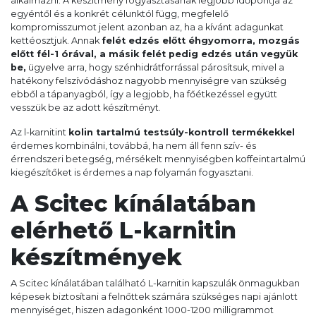
alkalmazni. A készítmény fogyasztásának legjobb időpontja az
egyéntől és a konkrét célunktól függ, megfelelő
kompromisszumot jelent azonban az, ha a kívánt adagunkat
kettéosztjuk. Annak
felét edzés előtt éhgyomorra, mozgás
előtt fél-1 órával, a másik felét pedig edzés után vegyük
be,
ügyelve arra, hogy szénhidrátforrással párosítsuk, mivel a
hatékony felszívódáshoz nagyobb mennyiségre van szükség
ebből a tápanyagból, így a legjobb, ha főétkezéssel együtt
vesszük be az adott készítményt.
Az l-karnitint
kolin tartalmú testsúly-kontroll termékekkel
érdemes kombinálni, továbbá, ha nem áll fenn szív- és
érrendszeri betegség, mérsékelt mennyiségben koffeintartalmú
kiegészítőket is érdemes a nap folyamán fogyasztani.
A Scitec kínálatában
elérhető L-karnitin
készítmények
A Scitec kínálatában található L-karnitin kapszulák önmagukban
képesek biztosítani a felnőttek számára szükséges napi ajánlott
mennyiséget, hiszen adagonként 1000-1200 milligrammot