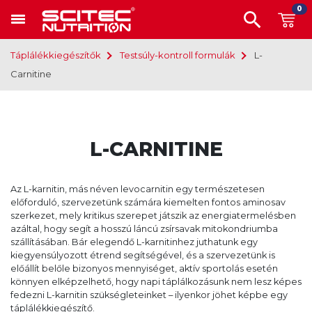
0
Táplálékkiegészítők
Testsúly-kontroll formulák
L-
Carnitine
L-CARNITINE
Az L-karnitin, más néven levocarnitin egy természetesen
előforduló, szervezetünk számára kiemelten fontos aminosav
szerkezet, mely kritikus szerepet játszik az energiatermelésben
azáltal, hogy segít a hosszú láncú zsírsavak mitokondriumba
szállításában. Bár elegendő L-karnitinhez juthatunk egy
kiegyensúlyozott étrend segítségével, és a szervezetünk is
előállít belőle bizonyos mennyiséget, aktív sportolás esetén
könnyen elképzelhető, hogy napi táplálkozásunk nem lesz képes
fedezni L-karnitin szükségleteinket – ilyenkor jöhet képbe egy
táplálékkiegészítő.