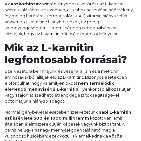
Az
aszkorbinsav
szintén lényeges alkotórész az L-karnitin
szintetizálásához, ez azonban, a lizinhez hasonlóan hőérzékeny,
így meleg hatására szétroncsolódik. A C-vitamin hiánya tehát
közvetlen L-karnitine hiányhoz vezet, ez pedig
izomgyengeségben, kimerültségben is megnyilvánulhat –
láthatjuk, hogy az L-karnitin pótlására fontos odafigyelni.
Mik az L-karnitin
legfontosabb forrásai?
Szervezetünkben májunk és veséink a lizin és a metionin
aminosavakból állítják elő az L-karnitint. Bizonyos esetekben
előfordulhat, hogy valamilyen okból
nem termelődik
elegendő mennyiségű L-karnitin:
ilyenkor táplálkozás útján
vagy szájon át szedhető étrendkiegészítők segítségével
pótolhatjuk a hiányzó adagot.
Normál igénybevétel esetében szervezetünk
napi L-karnitin
szükséglete 500 és 1000 milligramm
között van, amit
általában élelmiszerek útján képesek vagyunk biztosítani. A
carnitine ugyanis nagy mennyiségben található meg a
különböző húsokban: ezek közül is kiemelkednek a
vörös