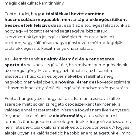
mégis kialakulhat karnitinhiány.
Fontos tudni, hogy
a táplálékkal bevitt carnitine
hasznosulása magasabb, mint a táplálékkiegészítőként
beszedettek felszívódása,
ezért az elsődleges feladatunk az,
hogy egy változatos étrend segítségével biztosítsuk
szervezetünk ilyen jellegű szükségletét, és csak indokolt
esetben, vagy különösen nagy igénybevételnél mérlegeljük
táplálékkiegészítő készítmények használatát.
Az L-karnitin tehát
az aktív életmód és a rendszeres
sportolás
hasznos kiegészítője, hiszen ilyenkor megnövekszik
az energiaigény. Mivel ahogy azt láthattuk, az L-karnitin
elsősorban húsokban és tejtermékekben található meg
nagyobb mennyiségben, a
növényi étrendet
követők számára
is hasznos lehet egy táplálékkiegészítő rendszeres fogyasztása.
Fontos hangsúlyozni, hogy bár az L-karnitinra zsírsav szállító
szerepe miatt sokan zsírégető csodaszerként tekintenek, a
valóság ennél összetettebb, hiszen a fogyás nem ilyen egyszerű
folyamat. Ha a célunk az
alakformálás,
a testsúlykontroll-
formulák önmagukban nem elegendőek: zsírégető varázsszerek
nem léteznek, csak kalóriamatek és tudatos döntések. A fogyás
alapja ugyanis a kalóriadeficit: ha több energiát égetünk el, mint