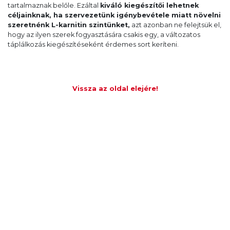
tartalmaznak belőle. Ezáltal
kiváló kiegészítői lehetnek
céljainknak, ha szervezetünk igénybevétele miatt növelni
szeretnénk L-karnitin szintünket,
azt azonban ne felejtsük el,
hogy az ilyen szerek fogyasztására csakis egy, a változatos
táplálkozás kiegészítéseként érdemes sort keríteni.
Vissza az oldal elejére!