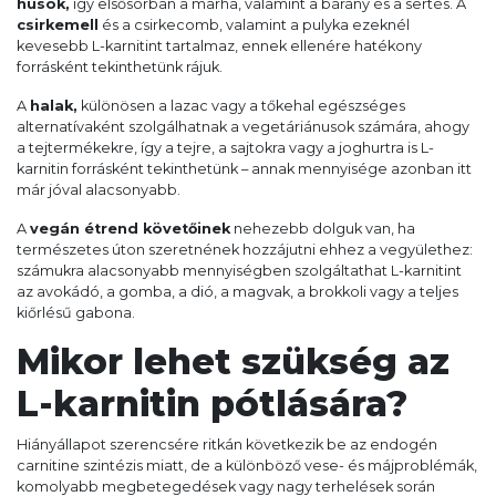
húsok,
így elsősorban a marha, valamint a bárány és a sertés. A
csirkemell
és a csirkecomb, valamint a pulyka ezeknél
kevesebb L-karnitint tartalmaz, ennek ellenére hatékony
forrásként tekinthetünk rájuk.
A
halak,
különösen a lazac vagy a tőkehal egészséges
alternatívaként szolgálhatnak a vegetáriánusok számára, ahogy
a tejtermékekre, így a tejre, a sajtokra vagy a joghurtra is L-
karnitin forrásként tekinthetünk – annak mennyisége azonban itt
már jóval alacsonyabb.
A
vegán étrend követőinek
nehezebb dolguk van, ha
természetes úton szeretnének hozzájutni ehhez a vegyülethez:
számukra alacsonyabb mennyiségben szolgáltathat L-karnitint
az avokádó, a gomba, a dió, a magvak, a brokkoli vagy a teljes
kiőrlésű gabona.
Mikor lehet szükség az
L-karnitin pótlására?
Hiányállapot szerencsére ritkán következik be az endogén
carnitine szintézis miatt, de a különböző vese- és májproblémák,
komolyabb megbetegedések vagy nagy terhelések során