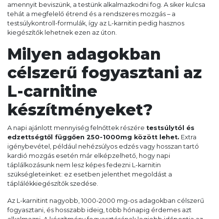
amennyit beviszünk, a testünk alkalmazkodni fog. A siker kulcsa
tehát a megfelelő étrend és a rendszeres mozgás – a
testsúlykontroll-formulák, így az L-karnitin pedig hasznos
kiegészítők lehetnek ezen az úton.
Milyen adagokban
célszerű fogyasztani az
L-carnitine
készítményeket?
A napi ajánlott mennyiség felnőttek részére
testsúlytól és
edzettségtől függően 250-1000mg között lehet.
Extra
igénybevétel, például nehézsúlyos edzés vagy hosszan tartó
kardió mozgás esetén már elképzelhető, hogy napi
táplálkozásunk nem lesz képes fedezni L-karnitin
szükségleteinket: ez esetben jelenthet megoldást a
táplálékkiegészítők szedése.
Az L-karnitint nagyobb, 1000-2000 mg-os adagokban célszerű
fogyasztani, és hosszabb ideig, több hónapig érdemes azt