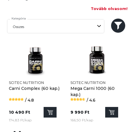
Tovább olvasom!
Kategória
SCITEC NUTRITION
SCITEC NUTRITION
Carni Complex
(60 kap.)
Mega Carni 1000
(60
kap.)
/ 4.8
/ 4.6
10 490 Ft
9 990 Ft
174,83 Ft/kap
166,50 Ft/kap